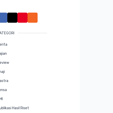
ATEGORI
erita
ajian
eview
maji
astra
ensa
MI
ublikasi Hasil Riset