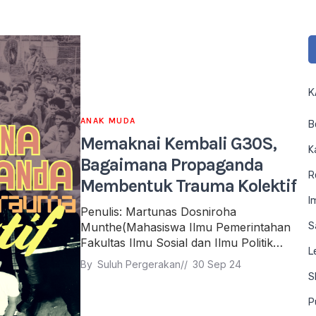
K
ANAK MUDA
B
Memaknai Kembali G30S,
K
Bagaimana Propaganda
R
Membentuk Trauma Kolektif
I
Penulis: Martunas Dosniroha
S
Munthe(Mahasiswa Ilmu Pemerintahan
Fakultas Ilmu Sosial dan Ilmu Politik…
L
By 
Suluh Pergerakan
// 
30 Sep 24
S
P