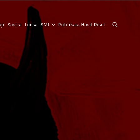
for:
ji
Sastra
Lensa
SMI
Publikasi Hasil Riset
Search
for: