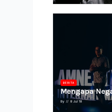
BERITA
Mengapa Nega
By 
// 
8 Jul 18