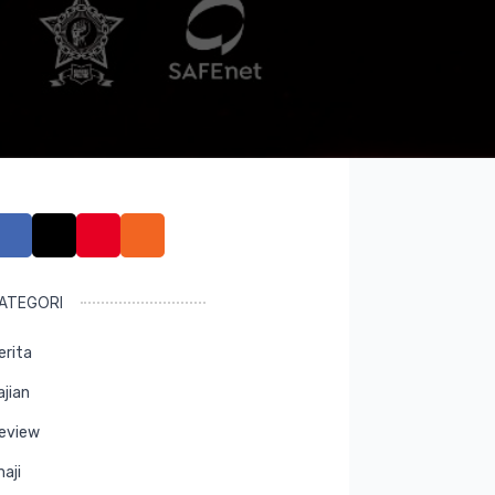
ATEGORI
erita
ajian
eview
maji