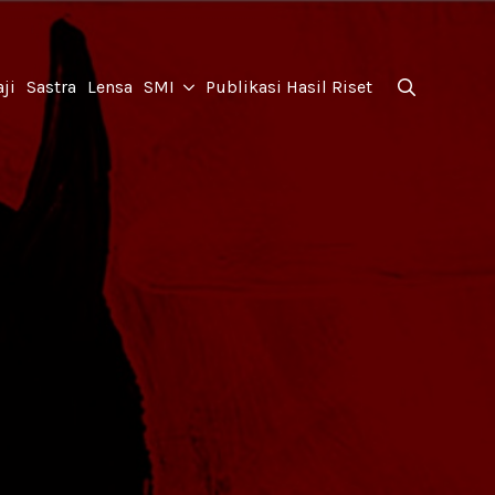
for:
ji
Sastra
Lensa
SMI
Publikasi Hasil Riset
Search
for: