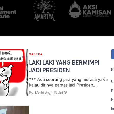
SASTRA
LAKI LAKI YANG BERMIMPI
JADI PRESIDEN
K
*** Ada seorang pria yang merasa yakin
B
kalau dirinya pantas jadi Presiden.…
K
By 
Melki As
// 
16 Jul 18
R
I