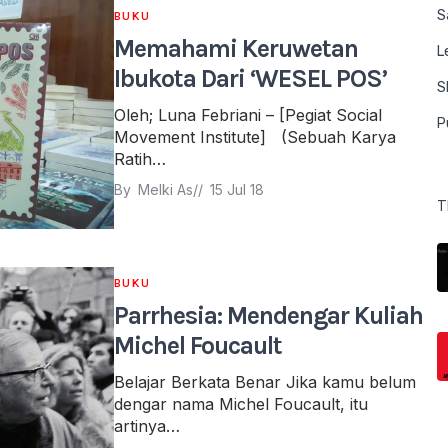
S
BUKU
Memahami Keruwetan
L
Ibukota Dari ‘WESEL POS’
S
Oleh; Luna Febriani – [Pegiat Social
P
Movement Institute] (Sebuah Karya
Ratih…
By 
Melki As
// 
15 Jul 18
T
BUKU
Parrhesia: Mendengar Kuliah
Michel Foucault
Belajar Berkata Benar Jika kamu belum
dengar nama Michel Foucault, itu
artinya…