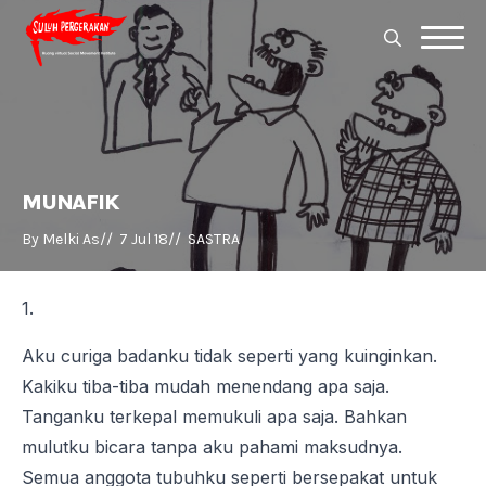
Search
for:
Search
for:
MUNAFIK
By 
Melki As
//  
7 Jul 18
//  
SASTRA
1.
Aku curiga badanku tidak seperti yang kuinginkan.
Kakiku tiba-tiba mudah menendang apa saja.
Tanganku terkepal memukuli apa saja. Bahkan
mulutku bicara tanpa aku pahami maksudnya.
Semua anggota tubuhku seperti bersepakat untuk