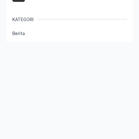
KATEGORI
Berita
Kajian
Review
Imaji
Sastra
Lensa
SMI
Publikasi Hasil Riset
TERBARU