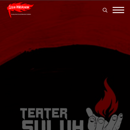
Search
for:
Search
for: