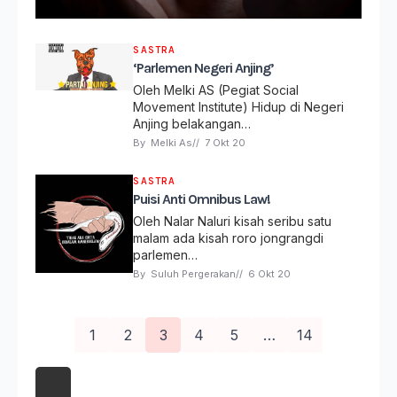
SASTRA
‘Parlemen Negeri Anjing’
Oleh Melki AS (Pegiat Social
Movement Institute) Hidup di Negeri
Anjing belakangan…
By 
Melki As
// 
7 Okt 20
SASTRA
Puisi Anti Omnibus Law!
Oleh Nalar Naluri kisah seribu satu
malam ada kisah roro jongrangdi
parlemen…
By 
Suluh Pergerakan
// 
6 Okt 20
1
2
3
4
5
…
14