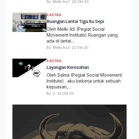
By 
Melki As
// 
26 Okt 20
SASTRA
Ruangan Lantai Tiga Itu Sepi
Oleh Melki AS (Pegiat Social
Movement Institute) Ruangan yang
ada di lantai…
By 
Melki As
// 
22 Okt 20
SASTRA
Layangan Keresahan
Oleh Salma (Pegiat Social Movement
Institute) . aku bekerja untuk sebuah
kepuasan,…
By 
// 
22 Okt 20