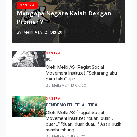
SASTRA
Mengapa Negara Kalah Dengan
Preman?
By 
Melki As
// 
21 Okt 20
SASTRA
IBU
Oleh: Melki AS (Pegiat Social
Movement Institute) “Sekarang aku
baru tahu” ujar…
By 
Melki As
// 
13 Okt 20
SASTRA
PENDEMO ITU TELAH TIBA
Oleh: Melki AS (Pegiat Social
Movement Institute) “duar…duar…
duar…” “duar…duar..duar…” Asap putih
membumbung…
By 
Melki As
// 
11 Okt 20