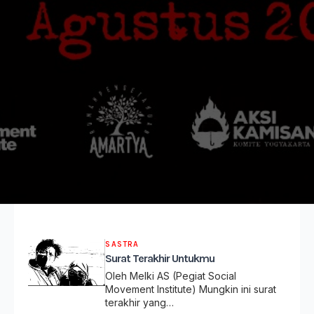
SASTRA
Surat Terakhir Untukmu
Oleh Melki AS (Pegiat Social
Movement Institute) Mungkin ini surat
terakhir yang…