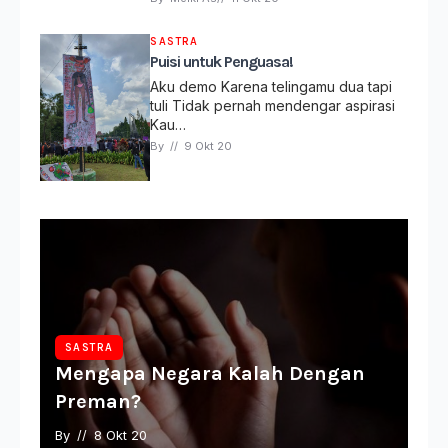
SASTRA
Puisi untuk Penguasa!
Aku demo Karena telingamu dua tapi
tuli Tidak pernah mendengar aspirasi
Kau…
By 
// 
9 Okt 20
SASTRA
Mengapa Negara Kalah Dengan
Preman?
By 
// 
8 Okt 20