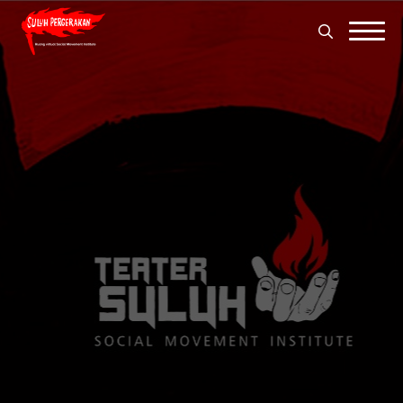
Search
for:
Search
for: