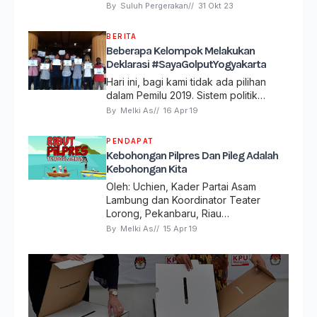
By 
Suluh Pergerakan
// 
31 Okt 23
BERITA
Beberapa Kelompok Melakukan
Deklarasi #SayaGolputYogyakarta
Hari ini, bagi kami tidak ada pilihan
dalam Pemilu 2019. Sistem politik…
By 
Melki As
// 
16 Apr 19
PENDAPAT
Kebohongan Pilpres Dan Pileg Adalah
Kebohongan Kita
Oleh: Uchien, Kader Partai Asam
Lambung dan Koordinator Teater
Lorong, Pekanbaru, Riau…
By 
Melki As
// 
15 Apr 19