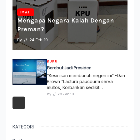
IMAJI
Mengapa Negara Kalah Dengan
Preman?
By 
// 
24 Feb 19
BUKU
Berebut Jadi Presiden
“Kesinisan membunuh negeri ini” -Dan
Brown “Lactura paucourm serva
multos, Korbankan sedikit…
By 
// 
20 Jan 19
KATEGORI