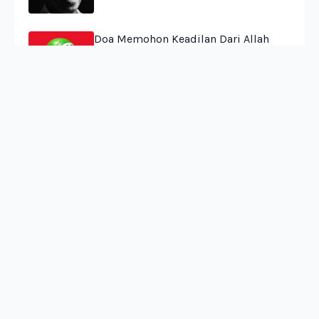
Doa Memohon Keadilan Dari Allah
(Refleksi Doa Atas Peristiwa
Terbunuhnya Affan Kurniawan)
Zine Kabar dari Kendeng: Cerita dari
Anak Muda SMI
Pengalaman Menonton Film “SIAPA
DIA”: Dari SI, PKI, Hingga Petrus