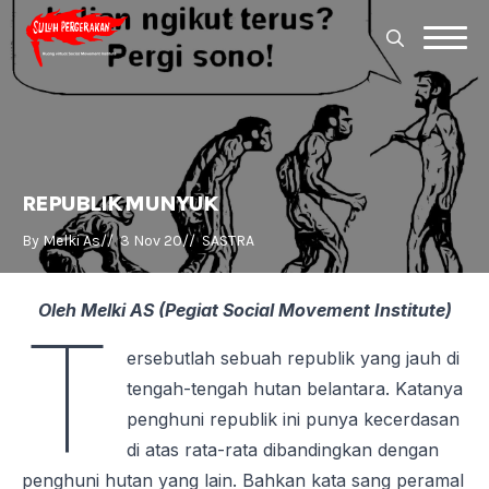
Search
for:
Search
for:
REPUBLIK MUNYUK
By 
Melki As
//  
3 Nov 20
//  
SASTRA
Oleh Melki AS (Pegiat Social Movement Institute)
T
ersebutlah sebuah republik yang jauh di
tengah-tengah hutan belantara. Katanya
penghuni republik ini punya kecerdasan
di atas rata-rata dibandingkan dengan
penghuni hutan yang lain. Bahkan kata sang peramal