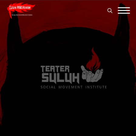
Search
for:
Search
for: