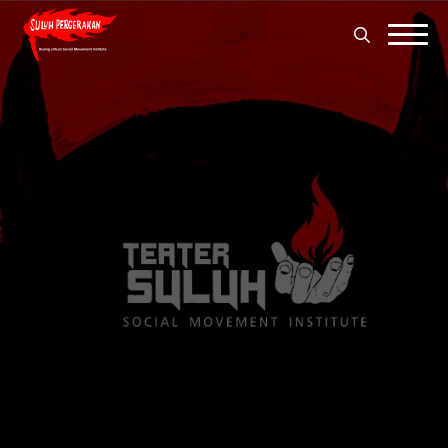
Search
for:
Search
for: