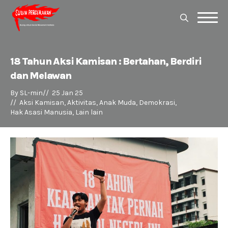
Search
for:
Search
for:
18 Tahun Aksi Kamisan : Bertahan, Berdiri
dan Melawan
By 
SL-min
//  
25 Jan 25
//  
Aksi Kamisan
Aktivitas
Anak Muda
Demokrasi
Hak Asasi Manusia
Lain lain