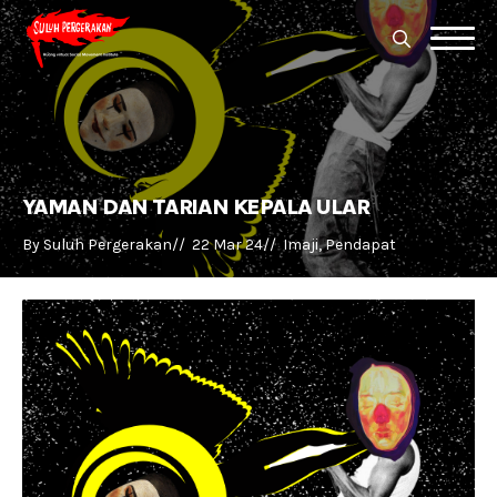
Search
for:
Search
for:
YAMAN DAN TARIAN KEPALA ULAR
By 
Suluh Pergerakan
//  
22 Mar 24
//  
Imaji
Pendapat