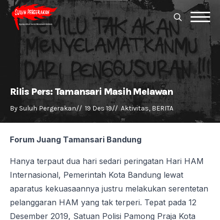
Search
for:
Search
for:
Rilis Pers: Tamansari Masih Melawan
By 
Suluh Pergerakan
//  
19 Des 19
//  
Aktivitas
BERITA
Forum Juang Tamansari Bandung
Hanya terpaut dua hari sedari peringatan Hari HAM
Internasional, Pemerintah Kota Bandung lewat
aparatus kekuasaannya justru melakukan serentetan
pelanggaran HAM yang tak terperi. Tepat pada 12
Desember 2019, Satuan Polisi Pamong Praja Kota