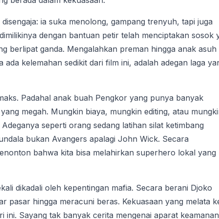
ng berada dalam kekuasaan.
disengaja: ia suka menolong, gampang trenyuh, tapi juga
milikinya dengan bantuan petir telah menciptakan sosok 
ang berlipat ganda. Mengalahkan preman hingga anak asuh
ada kelemahan sedikit dari film ini, adalah adegan laga ya
imaks. Padahal anak buah Pengkor yang punya banyak
 yang megah. Mungkin biaya, mungkin editing, atau mungki
Adeganya seperti orang sedang latihan silat ketimbang
Gundala bukan Avangers apalagi John Wick. Secara
nonton bahwa kita bisa melahirkan superhero lokal yang
li dikadali oleh kepentingan mafia. Secara berani Djoko
ar pasar hingga meracuni beras. Kekuasaan yang melata k
ri ini. Sayang tak banyak cerita mengenai aparat keamanan