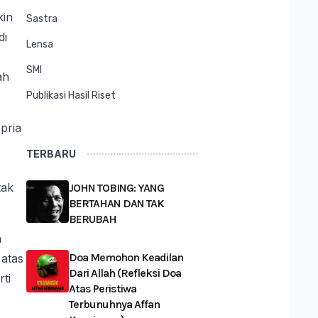
kin
Sastra
di
Lensa
SMI
ah
Publikasi Hasil Riset
pria
TERBARU
tak
JOHN TOBING: YANG
BERTAHAN DAN TAK
BERUBAH
n
Doa Memohon Keadilan
 atas
Dari Allah (Refleksi Doa
ti
Atas Peristiwa
Terbunuhnya Affan