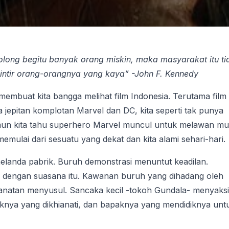
olong begitu banyak orang miskin, maka masyarakat itu ti
lintir orang-orangnya yang kaya” -John F. Kennedy
embuat kita bangga melihat film Indonesia. Terutama film
 jepitan komplotan Marvel dan DC, kita seperti tak punya
mun kita tahu superhero Marvel muncul untuk melawan m
emulai dari sesuatu yang dekat dan kita alami sehari-hari.
melanda pabrik. Buruh demonstrasi menuntut keadilan.
rab dengan suasana itu. Kawanan buruh yang dihadang oleh
khianatan menyusul. Sancaka kecil -tokoh Gundala- menyaks
knya yang dikhianati, dan bapaknya yang mendidiknya unt