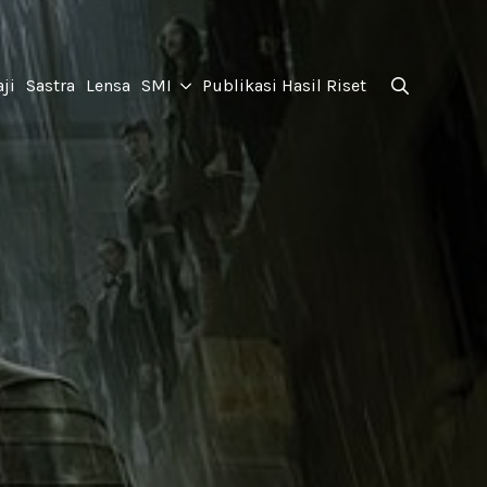
for:
ji
Sastra
Lensa
SMI
Publikasi Hasil Riset
Search
for: