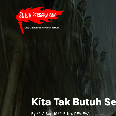
Kita Tak Butuh Se
By 
//  
2 Sep 19
//  
Film
REVIEW