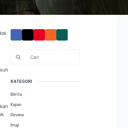
dak
Search
for:
usuh
KATEGORI
Berita
Kajian
ikan
uk
Review
Imaji