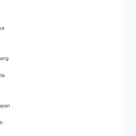
ya
a
yang
ta
rapan
eh