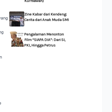
Kurniawan)
Zine Kabar dari Kendeng:
yang
Cerita dari Anak Muda SMI
ng
Pengalaman Menonton
Film “SIAPA DIA”: Dari SI,
PKI, Hingga Petrus
n
e