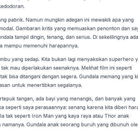
 kedodoran.
ng pabrik. Namun mungkin adegan ini mewakili apa yang
 pemodal. Gambaran kritis yang memuaskan penonton dan sa
dala tampil dingin, tenang, dan serius. Di sekelilingnya ad
ala mampu memenuhi harapannya.
bumbu yang sedap. Kita bukan lagi menyaksikan superhero 
ak mau diperlakukan seenaknya. Melihat film ini seperti
 tak bisa ditangani dengan segera. Gundala memang yang ki
lasan untuk menertibkan segalanya.
rtepuk tangan, ada bayi yang menangis, dan banyak yang
a seperti saya perasaannya: senang karena kita diberi ha
Ia tak seperti Iron Man yang kaya raya atau Thor anak
pa namanya. Gundala anak seorang buruh yang dibunuh ol