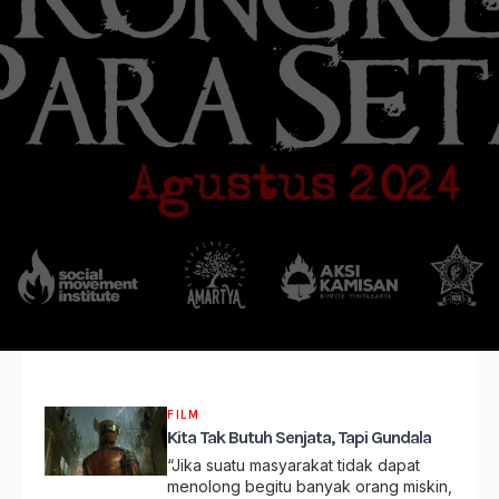
FILM
Kita Tak Butuh Senjata, Tapi Gundala
“Jika suatu masyarakat tidak dapat
menolong begitu banyak orang miskin,