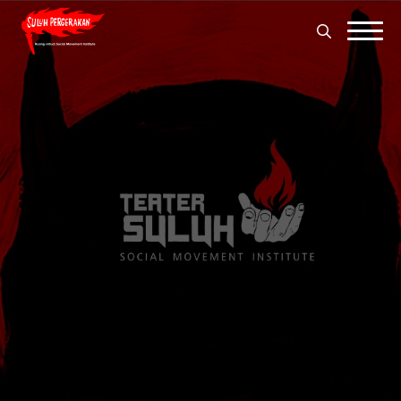
Search
for:
Search
for: