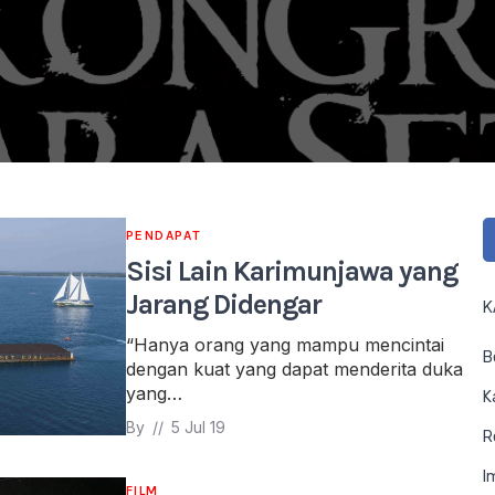
PENDAPAT
Sisi Lain Karimunjawa yang
Jarang Didengar
K
“Hanya orang yang mampu mencintai
B
dengan kuat yang dapat menderita duka
yang…
K
By 
// 
5 Jul 19
R
I
FILM