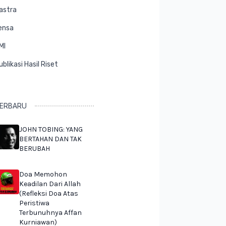
astra
ensa
MI
ublikasi Hasil Riset
ERBARU
JOHN TOBING: YANG
BERTAHAN DAN TAK
BERUBAH
Doa Memohon
Keadilan Dari Allah
(Refleksi Doa Atas
Peristiwa
Terbunuhnya Affan
Kurniawan)