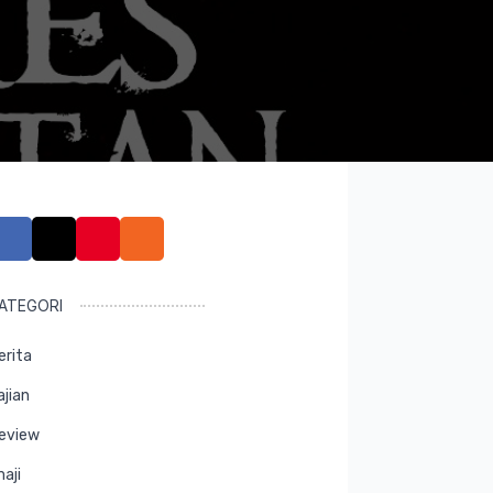
ATEGORI
erita
ajian
eview
maji