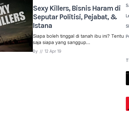
S
Sexy Killers, Bisnis Haram di
Seputar Politisi, Pejabat, &
L
Istana
S
Siapa boleh tinggal di tanah ibu ini? Tentu
P
saja siapa yang sanggup…
By 
// 
12 Apr 19
T