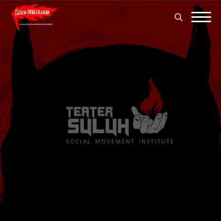
Search
for:
Search
for: