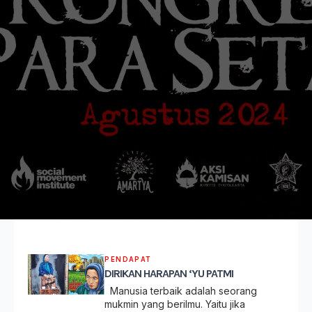
PENDAPAT
DIRIKAN HARAPAN ‘YU PATMI
Manusia terbaik adalah seorang
mukmin yang berilmu. Yaitu jika