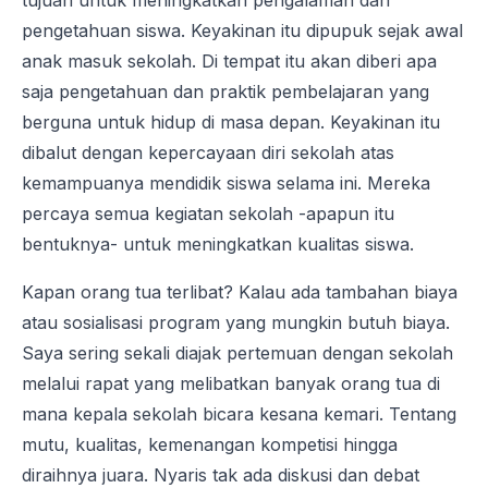
tujuan untuk meningkatkan pengalaman dan
pengetahuan siswa. Keyakinan itu dipupuk sejak awal
anak masuk sekolah. Di tempat itu akan diberi apa
saja pengetahuan dan praktik pembelajaran yang
berguna untuk hidup di masa depan. Keyakinan itu
dibalut dengan kepercayaan diri sekolah atas
kemampuanya mendidik siswa selama ini. Mereka
percaya semua kegiatan sekolah -apapun itu
bentuknya- untuk meningkatkan kualitas siswa.
Kapan orang tua terlibat? Kalau ada tambahan biaya
atau sosialisasi program yang mungkin butuh biaya.
Saya sering sekali diajak pertemuan dengan sekolah
melalui rapat yang melibatkan banyak orang tua di
mana kepala sekolah bicara kesana kemari. Tentang
mutu, kualitas, kemenangan kompetisi hingga
diraihnya juara. Nyaris tak ada diskusi dan debat