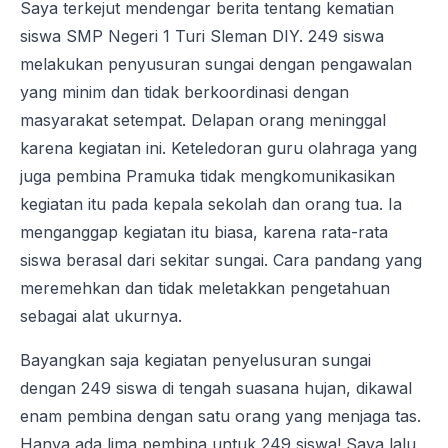
Saya terkejut mendengar berita tentang kematian
siswa SMP Negeri 1 Turi Sleman DIY. 249 siswa
melakukan penyusuran sungai dengan pengawalan
yang minim dan tidak berkoordinasi dengan
masyarakat setempat. Delapan orang meninggal
karena kegiatan ini. Keteledoran guru olahraga yang
juga pembina Pramuka tidak mengkomunikasikan
kegiatan itu pada kepala sekolah dan orang tua. Ia
menganggap kegiatan itu biasa, karena rata-rata
siswa berasal dari sekitar sungai. Cara pandang yang
meremehkan dan tidak meletakkan pengetahuan
sebagai alat ukurnya.
Bayangkan saja kegiatan penyelusuran sungai
dengan 249 siswa di tengah suasana hujan, dikawal
enam pembina dengan satu orang yang menjaga tas.
Hanya ada lima pembina untuk 249 siswa! Saya lalu