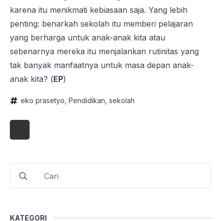
karena itu menikmati kebiasaan saja. Yang lebih
penting: benarkah sekolah itu memberi pelajaran
yang berharga untuk anak-anak kita atau
sebenarnya mereka itu menjalankan rutinitas yang
tak banyak manfaatnya untuk masa depan anak-
anak kita? (
EP
)
eko prasetyo
Pendidikan
sekolah
Search
for:
KATEGORI