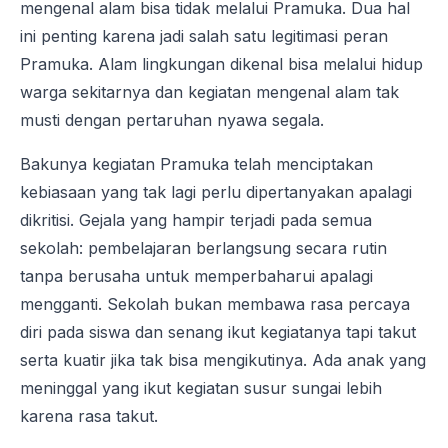
mengenal alam bisa tidak melalui Pramuka. Dua hal
ini penting karena jadi salah satu legitimasi peran
Pramuka. Alam lingkungan dikenal bisa melalui hidup
warga sekitarnya dan kegiatan mengenal alam tak
musti dengan pertaruhan nyawa segala.
Bakunya kegiatan Pramuka telah menciptakan
kebiasaan yang tak lagi perlu dipertanyakan apalagi
dikritisi. Gejala yang hampir terjadi pada semua
sekolah: pembelajaran berlangsung secara rutin
tanpa berusaha untuk memperbaharui apalagi
mengganti. Sekolah bukan membawa rasa percaya
diri pada siswa dan senang ikut kegiatanya tapi takut
serta kuatir jika tak bisa mengikutinya. Ada anak yang
meninggal yang ikut kegiatan susur sungai lebih
karena rasa takut.