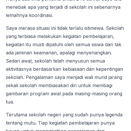
menebak apa yang terjadi di sekolah ini sebenarnya
lemahnya koordinasi.
Saya merasa situasi ini tidak terlalu istimewa. Sekolah
yang terbiasa melakukan kegiatan pembelajaran,
kegiatan itu musti dipatuhi oleh semua siswa dan tak
ada jaminan keamanan, apalagi menyenangkan.
Sedari awal, sekolah telah menyusun semua
aktivitasnya berdasarkan kebiasaan dan kepentingan
sekolah. Pengalaman saya menjadi wali murid jarang
sekali sekolah membiasakan diri untuk membagi
gambaran program awal pada masing-masing orang
tua.
Terutama sekolah negeri yang sudah punya legenda
tentang mutu. Tiap kegiatan pembelajaran punya