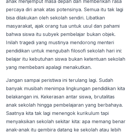
anak menjemput masa depan dan memberikan rasa
percaya diri anak atas potensinya. Semua itu tak lagi
bisa dilakukan oleh sekolah sendiri. Libatkan
masyarakat, ajak orang tua untuk usul dan pahami
bahwa siswa itu subyek pembelajar bukan objek.
Inilah tragedi yang mustinya mendorong menteri
pendidikan untuk mengubah filosofi sekolah hari ini:
belajar itu kebutuhan siswa bukan ketentuan sekolah
yang membebani apalagi menakutkan.
Jangan sampai peristiwa ini terulang lagi. Sudah
banyak musibah menimpa lingkungan pendidikan kita
belakangan ini. Kekerasan antar siswa, brutalitas
anak sekolah hingga pembelajaran yang berbahaya.
Saatnya kita tak lagi menengok kurikulum tapi
menyaksikan sekolah sekitar kita: apa memang benar
anak-anak itu gembira datang ke sekolah atau lebih