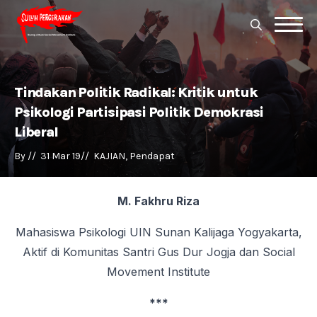
Search
for:
Search
for:
Tindakan Politik Radikal: Kritik untuk
Psikologi Partisipasi Politik Demokrasi
Liberal
By 
//  
31 Mar 19
//  
KAJIAN
Pendapat
M. Fakhru Riza
Mahasiswa Psikologi UIN Sunan Kalijaga Yogyakarta,
Aktif di Komunitas Santri Gus Dur Jogja dan Social
Movement Institute
***