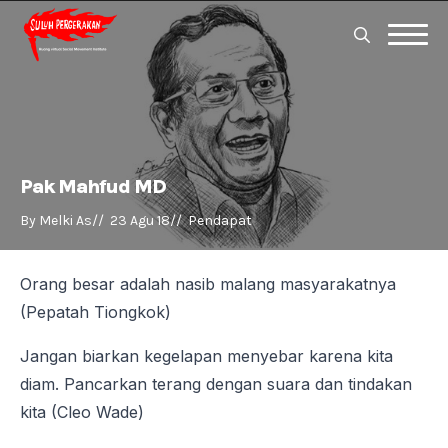
Search
for:
Search
for:
Pak Mahfud MD
By 
Melki As
//  
23 Agu 18
//  
Pendapat
Orang besar adalah nasib malang masyarakatnya
(Pepatah Tiongkok)
Jangan biarkan kegelapan menyebar karena kita
diam. Pancarkan terang dengan suara dan tindakan
kita (Cleo Wade)