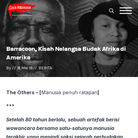
Search
for:
Search
for:
Barracoon, Kisah Nelangsa Budak Afrika di
Amerika
By 
//  
8 Mei 18
//  
BERITA
The Others – [
Manusia penuh ratapan
]
***
Setelah 80 tahun berlalu, sebuah artefak berisi
wawancara bersama satu-satunya manusia
terakhir yang menjadi saksi sejarah perbudakan