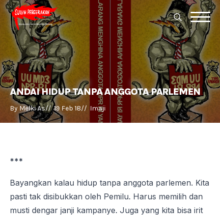
Search
for:
Search
for:
ANDAI HIDUP TANPA ANGGOTA PARLEMEN
By 
Melki As
//  
19 Feb 18
//  
Imaji
***
Bayangkan kalau hidup tanpa anggota parlemen. Kita
pasti tak disibukkan oleh Pemilu. Harus memilih dan
musti dengar janji kampanye. Juga yang kita bisa irit