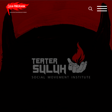
Search
for:
Search
for: