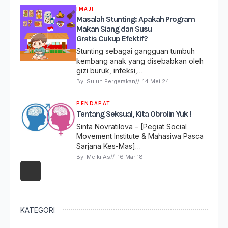
IMAJI
Masalah Stunting: Apakah Program
Makan Siang dan Susu
Gratis Cukup Efektif?
Stunting sebagai gangguan tumbuh
kembang anak yang disebabkan oleh
gizi buruk, infeksi,…
By 
Suluh Pergerakan
// 
14 Mei 24
PENDAPAT
Tentang Seksual, Kita Obrolin Yuk !
Sinta Novratilova – [Pegiat Social
Movement Institute & Mahasiwa Pasca
Sarjana Kes-Mas]…
By 
Melki As
// 
16 Mar 18
KATEGORI