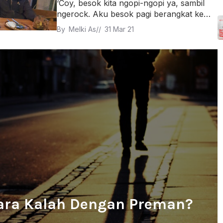
‘Coy, besok kita ngopi-ngopi ya, sambil
ngerock. Aku besok pagi berangkat ke…
By 
Melki As
// 
31 Mar 21
ra Kalah Dengan Preman?