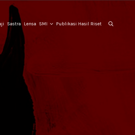
for:
ji
Sastra
Lensa
SMI
Publikasi Hasil Riset
Search
for: