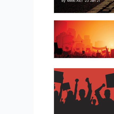
By 
Melki As
// 
23 Jan 21