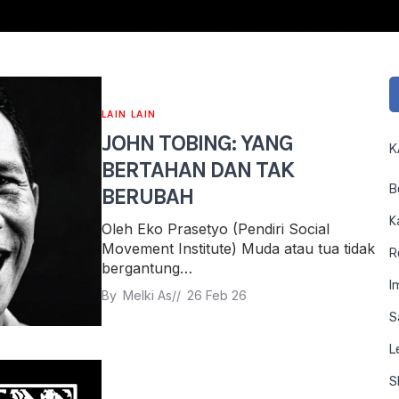
LAIN LAIN
JOHN TOBING: YANG
K
BERTAHAN DAN TAK
B
BERUBAH
K
Oleh Eko Prasetyo (Pendiri Social
Movement Institute) Muda atau tua tidak
R
bergantung…
I
By 
Melki As
// 
26 Feb 26
S
L
S