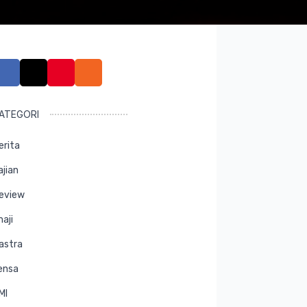
ATEGORI
erita
ajian
eview
maji
astra
ensa
MI