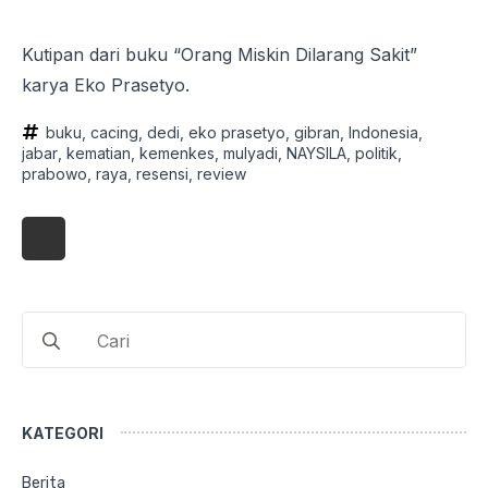
Kutipan dari buku “Orang Miskin Dilarang Sakit”
karya Eko Prasetyo.
buku
cacing
dedi
eko prasetyo
gibran
Indonesia
jabar
kematian
kemenkes
mulyadi
NAYSILA
politik
prabowo
raya
resensi
review
Search
for:
KATEGORI
Berita