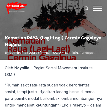
Search
for:
Search
for:
Kematian RAYA, (Lagi-Lagi) Cermin Gagalnya
Negara
By 
SL-min
//  
23 Agu 25
//  
Imaji
KAJIAN
Lain lain
Pendapat
Oleh
Naysilla
– Pegiat Social Movement Institute
(SMI)
“Rumah sakit rata-rata sudah tidak berorientasi
sosial, tetapi justru dijadikan ladang bisnis di mana
para pemilik modal berlomba- lomba membangunnya
untuk mendapat keuntungan” (Eko Prasetyo – dalam