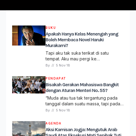
BUKU
Apakah Hanya Kelas Menengah yang
Boleh Membaca Novel Haruki
Murakami?
Tapi aku tak suka terikat di satu
tempat. Aku mau pergi ke…
By 
// 
5 Nov 18
PENDAPAT
Bisakah Gerakan Mahasiswa Bangkit
dengan Aturan Menteri No. 55?
“Muda atau tua tak tergantung pada
tanggal dalam suatu massa, tapi pada…
By 
// 
5 Nov 18
AGENDA
Aksi Kamisan Jogja: Mengutuk Arab
Saudi Atas Eksekusi Mati Sepihak Tuti