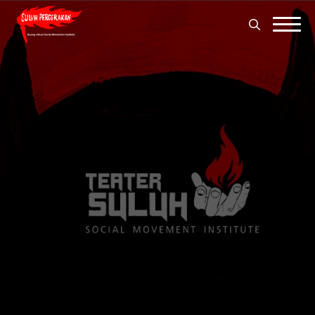
Search
for:
Search
for: