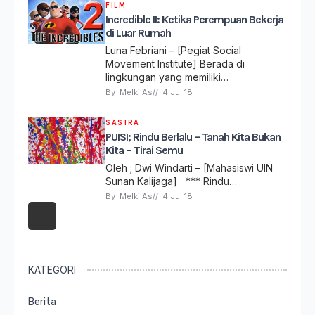
FILM
Incredible II: Ketika Perempuan Bekerja
di Luar Rumah
Luna Febriani – [Pegiat Social
Movement Institute] Berada di
lingkungan yang memiliki…
By 
Melki As
// 
4 Jul 18
SASTRA
PUISI; Rindu Berlalu – Tanah Kita Bukan
Kita – Tirai Semu
Oleh ; Dwi Windarti – [Mahasiswi UIN
Sunan Kalijaga] *** Rindu…
By 
Melki As
// 
4 Jul 18
KATEGORI
Berita