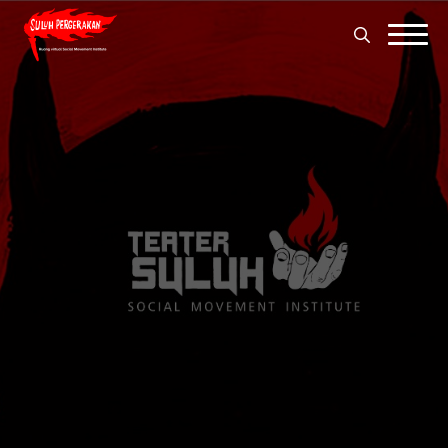
Search
for:
Search
for: