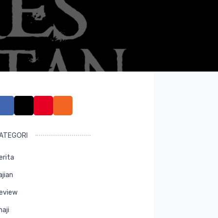
ATEGORI
erita
ajian
eview
maji