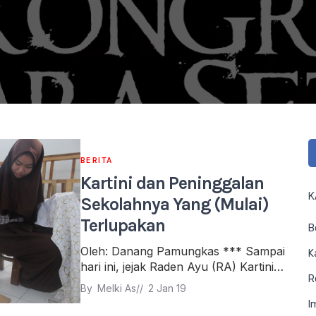
BERITA
Kartini dan Peninggalan
K
Sekolahnya Yang (Mulai)
Terlupakan
B
Oleh: Danang Pamungkas *** Sampai
K
hari ini, jejak Raden Ayu (RA) Kartini…
R
By 
Melki As
// 
2 Jan 19
I