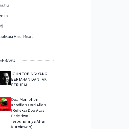
astra
ensa
MI
ublikasi Hasil Riset
ERBARU
JOHN TOBING: YANG
BERTAHAN DAN TAK
BERUBAH
Doa Memohon
Keadilan Dari Allah
(Refleksi Doa Atas
Peristiwa
Terbunuhnya Affan
Kurniawan)