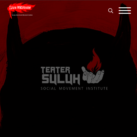
Search
for:
Search
for: