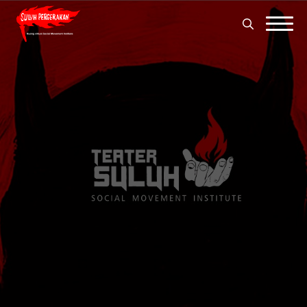
Search
for:
Search
for: