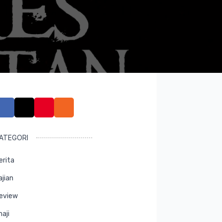
ATEGORI
erita
ajian
eview
maji