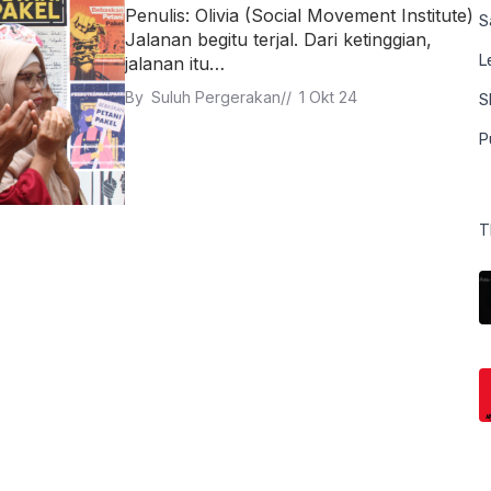
Penulis: Olivia (Social Movement Institute)
S
Jalanan begitu terjal. Dari ketinggian,
L
jalanan itu…
By 
Suluh Pergerakan
// 
1 Okt 24
S
P
T