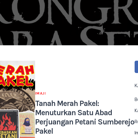
K
IMAJI
B
Tanah Merah Pakel:
K
Menuturkan Satu Abad
Perjuangan Petani Sumberejo
R
Pakel
I