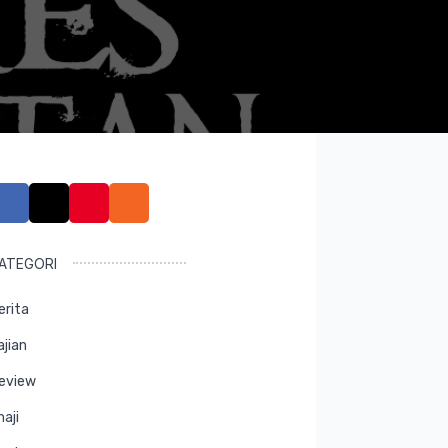
ATEGORI
erita
ajian
eview
maji