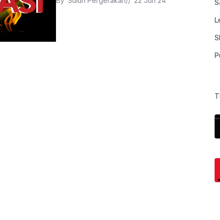
By 
Suluh Pergerakan
// 
22 Jun 24
S
L
S
P
T