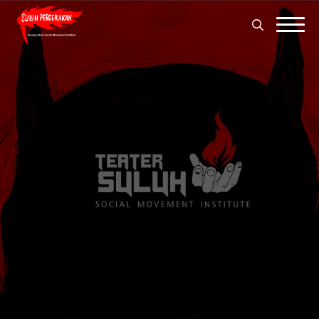
Search
for:
Search
for: