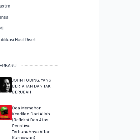
astra
ensa
MI
ublikasi Hasil Riset
ERBARU
JOHN TOBING: YANG
BERTAHAN DAN TAK
BERUBAH
Doa Memohon
Keadilan Dari Allah
(Refleksi Doa Atas
Peristiwa
Terbunuhnya Affan
Kurniawan)