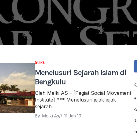
BUKU
Menelusuri Sejarah Islam di
Bengkulu
K
Oleh Melki AS – [Pegiat Social Movement
B
Institute] *** Menelusuri jejak-jejak
sejarah…
K
By 
Melki As
// 
11 Jan 19
R
I