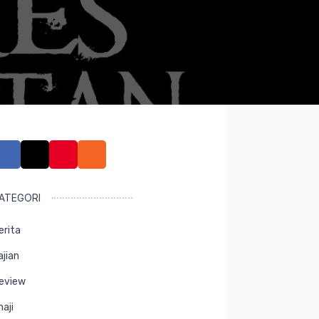
ATEGORI
erita
ajian
eview
maji