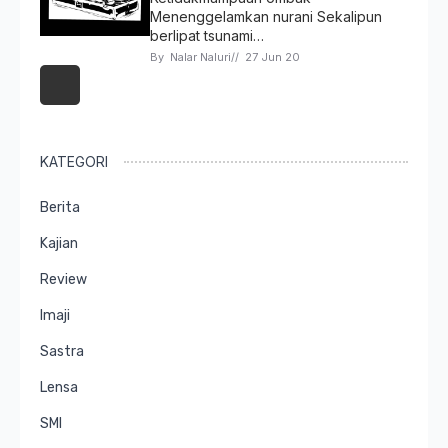
Menenggelamkan nurani Sekalipun
berlipat tsunami…
By 
Nalar Naluri
// 
27 Jun 20
KATEGORI
Berita
Kajian
Review
Imaji
Sastra
Lensa
SMI