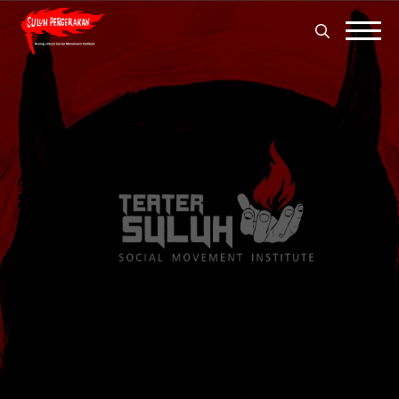
Search
for:
Search
for: