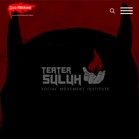
Search
for:
Search
for: