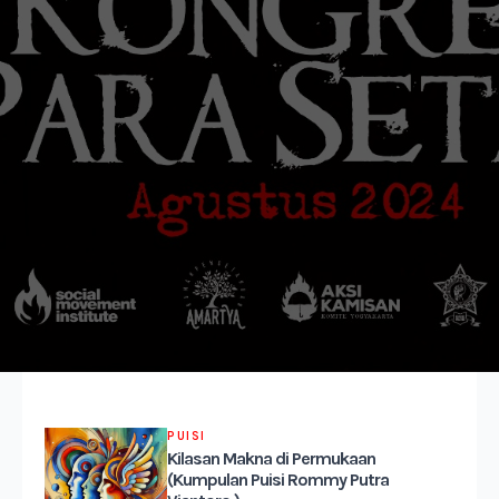
PUISI
Kilasan Makna di Permukaan
(Kumpulan Puisi Rommy Putra