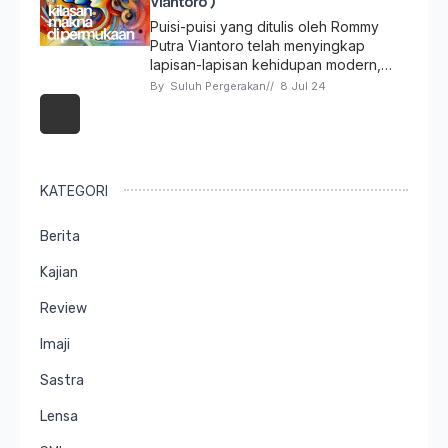
Viantoro )
Puisi-puisi yang ditulis oleh Rommy
Putra Viantoro telah menyingkap
lapisan-lapisan kehidupan modern,…
By 
Suluh Pergerakan
// 
8 Jul 24
KATEGORI
Berita
Kajian
Review
Imaji
Sastra
Lensa