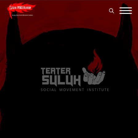
Search
for:
Search
for: