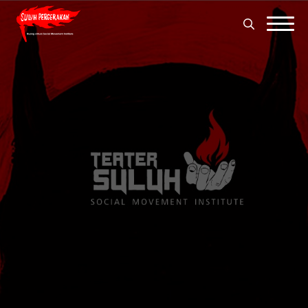
Search
for:
Search
for: