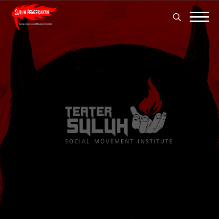
Search
for:
Search
for: