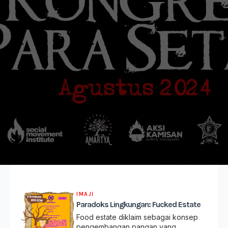
IMAJI
Paradoks Lingkungan: Fucked Estate
Food estate diklaim sebagai konsep
pengembangan pangan yang