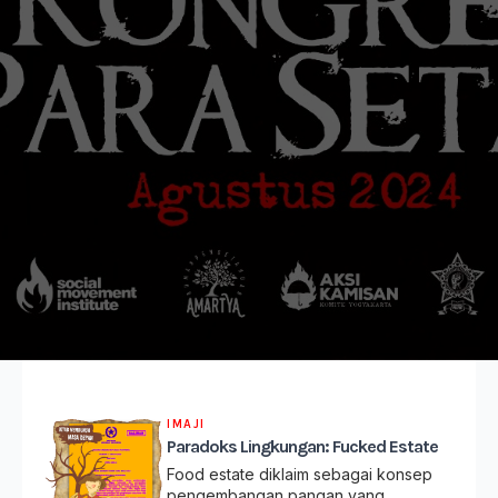
IMAJI
Paradoks Lingkungan: Fucked Estate
Food estate diklaim sebagai konsep
pengembangan pangan yang