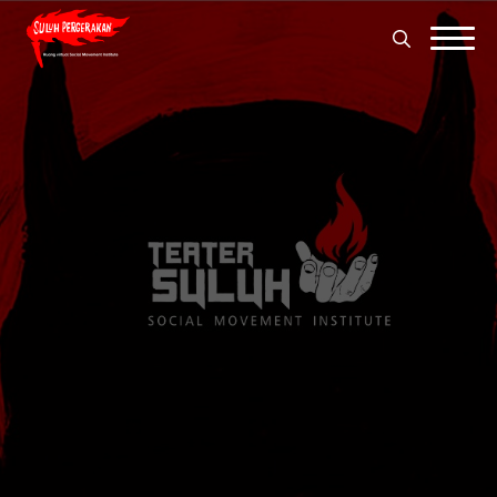
Search
for:
Search
for: