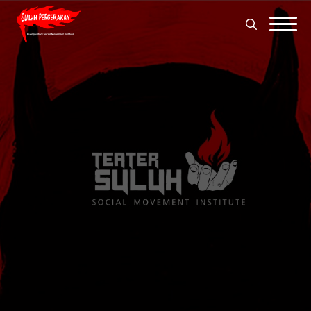
Search
for:
Search
for: