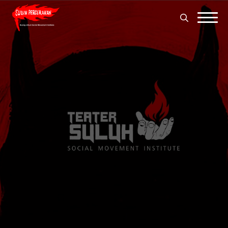
Search
for:
Search
for: