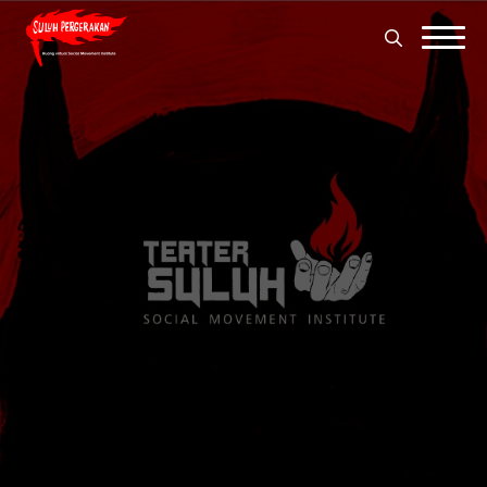
Search
for:
Search
for: