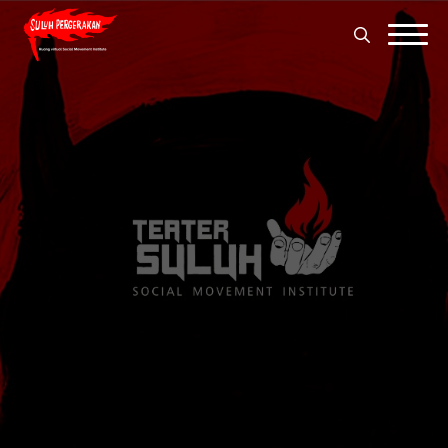
Search
for:
Search
for: