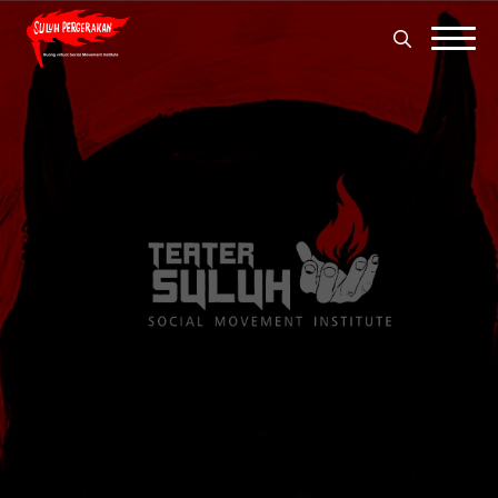
Search
for:
Search
for: