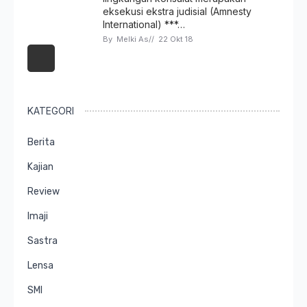
eksekusi ekstra judisial (Amnesty
International) ***…
By 
Melki As
// 
22 Okt 18
KATEGORI
Berita
Kajian
Review
Imaji
Sastra
Lensa
SMI