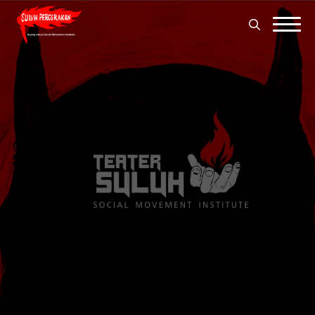
Search
for:
Search
for: