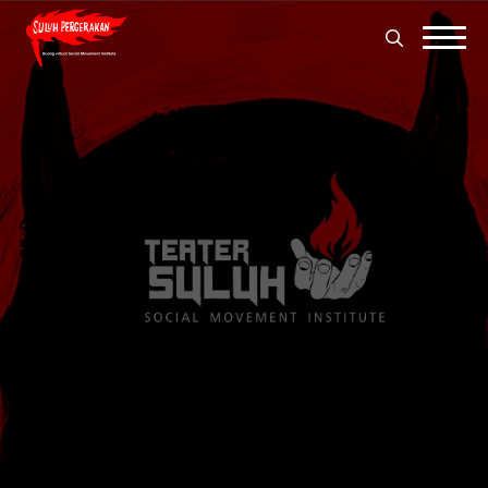
Search
for:
Search
for: