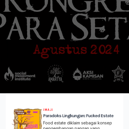
IMAJI
Paradoks Lingkungan: Fucked Estate
Food estate diklaim sebagai konsep
pengembangan pangan yang