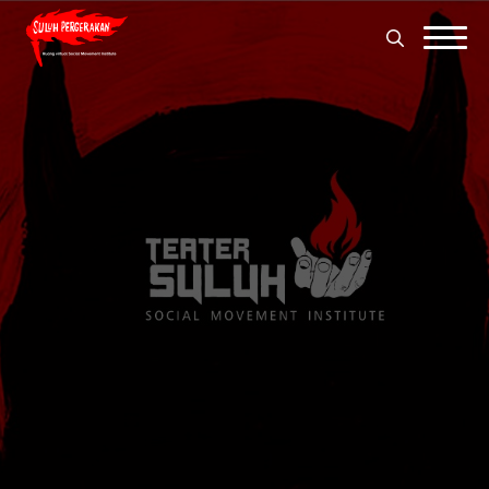
Search
for:
Search
for: