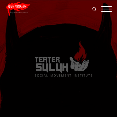
Search
for:
Search
for: