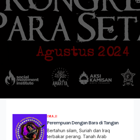
IMAJI
Perempuan Dengan Bara di Tangan
Bertahun silam, Suriah dan Iraq
terbakar perang. Tanah Arab