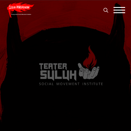
Search
for:
Search
for: