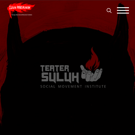
Search
for:
Search
for: