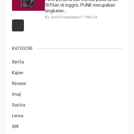
1970an di inggris. PUNK merupakan
singkatan…
By 
Suluh Pergerakan
// 
1 Mei 24
KATEGORI
Berita
Kajian
Review
Imaji
Sastra
Lensa
SMI