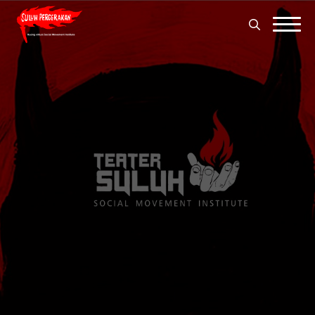
Search
for:
Search
for: